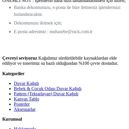
ÖNEMLİ NOT : İşlemlerin daha hızlı tamamlanabilmesi için lütfen;
Banka dekontunuzu, e-posta ile bize iletmeniz işlemlerinizi
hızlandıracaktır.
Dekontunuzu iletmek için;
E-posta adresimiz :
muhasebe@rack.com.tr
Çevreyi seviyoruz
Kağıdımız sürdürülebilir kaynaklardan elde
ediliyor ve tonerimiz su bazlı olduğundan %100 çevre dostudur.
Kategoriler
Duvar Kağıdı
Bebek & Çocuk Odası Duvar Kağıdı
Pattern (Tekrarlayan) Duvar Kağıdı
Kanvas Tablo
Posterler
Aksesuarlar
Kurumsal
Hakkımızda