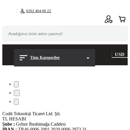
0262 404 00 22
0
USD
Tüm Kategoriler
Codit Teknoloji Ticaret Ltd. Şti.
TL HESABI
Şube :
Gebze İbrahimağa Caddesi
IBAN :
TR46 0006 2001 2020 0006 2973 31