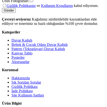
Ürün Fotoğrafları
Gizlilik Politikasını
ve
Kullanım Koşullarını
kabul ediyorum.
Gönder
Çevreyi seviyoruz
Kağıdımız sürdürülebilir kaynaklardan elde
ediliyor ve tonerimiz su bazlı olduğundan %100 çevre dostudur.
Kategoriler
Duvar Kağıdı
Bebek & Çocuk Odası Duvar Kağıdı
Pattern (Tekrarlayan) Duvar Kağıdı
Kanvas Tablo
Posterler
Aksesuarlar
Kurumsal
Hakkımızda
Sık Sorulan Sorular
Gizlilik Politikası
İade Politikası
Site Kullanım Şartları
Ürün Bilgisi