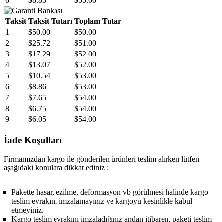
6
$8.83
$53.00
Taksit
Taksit Tutarı
Toplam Tutar
1
$50.00
$50.00
2
$25.72
$51.00
3
$17.29
$52.00
4
$13.07
$52.00
5
$10.54
$53.00
6
$8.86
$53.00
7
$7.65
$54.00
8
$6.75
$54.00
9
$6.05
$54.00
İade Koşulları
Firmamızdan kargo ile gönderilen ürünleri teslim alırken lütfen
aşağıdaki konulara dikkat ediniz :
Pakette hasar, ezilme, deformasyon vb görülmesi halinde kargo
teslim evrakını imzalamayınız ve kargoyu kesinlikle kabul
etmeyiniz.
Kargo teslim evrakını imzaladığınız andan itibaren, paketi teslim