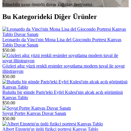
Silinebilir uzun ömürlü duvar kağıtları üretiyoruz.
Bu Kategorideki Diğer Ürünler
Leonardo da Vinci'nin Mona Lisa del Giocondo Portresi Kanvas
Tablo Duvar Sanatı
$50.00
Gözleri ağız yüzü renkli resimler soyutlama modern tuval ile soyut
illüstrasyon
$50.00
Bulutlu bir günde Paris'teki Eyfel Kulesi'nin alçak açılı görüntüsü
Kanvas Tablo
$50.00
Soyut Portre Kanvas Duvar Sanatı
$50.00
Albert Einstein'ın ünlü fizikçi portresi Kanvas Tablo