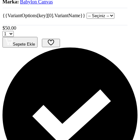
Marka:
Babylon Canvas
{{VariantOptions[key][0].VariantName}}
$50.00
Sepete Ekle