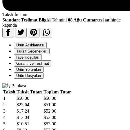
Taksit İmkanı
Standart Teslimat Bilgisi
Tahmini
08 Ağu Cumartesi
tarihinde
kapında
Ürün Açıklaması
Taksit Seçenekleri
İade Koşulları
Garanti ve Teslimat
Ürün Yorumları
Ürün Dosyaları
Taksit
Taksit Tutarı
Toplam Tutar
1
$50.00
$50.00
2
$25.64
$51.00
3
$17.24
$52.00
4
$13.04
$52.00
5
$10.51
$53.00