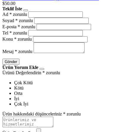
$50.00
Teklif İste
Ad
* zorunlu
Soyad
* zorunlu
E-posta
* zorunlu
Tel
* zorunlu
Konu
* zorunlu
Mesaj
* zorunlu
Gönder
Ürün Yorum Ekle
Ürünü Değerlendirin
* zorunlu
Çok Kötü
Kötü
Orta
İyi
Çok İyi
Ürün hakkındaki düşünceleriniz
* zorunlu