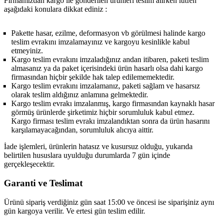
Firmamızdan kargo ile gönderilen ürünleri teslim alırken lütfen
aşağıdaki konulara dikkat ediniz :
Pakette hasar, ezilme, deformasyon vb görülmesi halinde kargo
teslim evrakını imzalamayınız ve kargoyu kesinlikle kabul
etmeyiniz.
Kargo teslim evrakını imzaladığınız andan itibaren, paketi teslim
almasanız ya da paket içerisindeki ürün hasarlı olsa dahi kargo
firmasından hiçbir şekilde hak talep edilememektedir.
Kargo teslim evrakını imzalamanız, paketi sağlam ve hasarsız
olarak teslim aldığınız anlamına gelmektedir.
Kargo teslim evrakı imzalanmış, kargo firmasından kaynaklı hasar
görmüş ürünlerde şirketimiz hiçbir sorumluluk kabul etmez.
Kargo firması teslim evrakı imzalandıktan sonra da ürün hasarını
karşılamayacağından, sorumluluk alıcıya aittir.
İade işlemleri, ürünlerin hatasız ve kusursuz olduğu, yukarıda
belirtilen hususlara uyulduğu durumlarda 7 gün içinde
gerçekleşecektir.
Garanti ve Teslimat
Ürünü sipariş verdiğiniz gün saat 15:00 ve öncesi ise siparişiniz aynı
gün kargoya verilir. Ve ertesi gün teslim edilir.