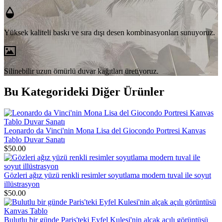
Yüksek kaliteli baskı ve sıra dışı desen kombinasyonları sunuyoruz.
Silinebilir uzun ömürlü duvar kağıtları üretiyoruz.
Bu Kategorideki Diğer Ürünler
Leonardo da Vinci'nin Mona Lisa del Giocondo Portresi Kanvas
Tablo Duvar Sanatı
$50.00
Gözleri ağız yüzü renkli resimler soyutlama modern tuval ile soyut
illüstrasyon
$50.00
Bulutlu bir günde Paris'teki Eyfel Kulesi'nin alçak açılı görüntüsü