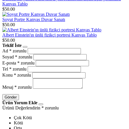
Kanvas Tablo
$50.00
Soyut Portre Kanvas Duvar Sanatı
$50.00
Albert Einstein'ın ünlü fizikçi portresi Kanvas Tablo
$50.00
Teklif İste
Ad
* zorunlu
Soyad
* zorunlu
E-posta
* zorunlu
Tel
* zorunlu
Konu
* zorunlu
Mesaj
* zorunlu
Gönder
Ürün Yorum Ekle
Ürünü Değerlendirin
* zorunlu
Çok Kötü
Kötü
Orta