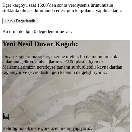
Eğer kargoyu saat 15:00`den sonra verdiyseniz ürününüzün
stoklarda olması durumunda ertesi gün kargolama yapılmaktadır.
Ürünü Değerlendir
Bu ürün ile ilgili 0 değerlendirme var.
Yeni Nesil Duvar Kağıdı:
Duvar kağıtlarımız sipariş üzerine üretilir, bu da minimum atık
anlamına gelir ve ambalajlarımız %100 plastik içermez.
Malzemelerimizin neredeyse tamamı sürdürülebilir kaynaklardan
sağlanıyor ve çevre dostu; geri kalanını da geliştiriyoruz.
Belirttiğiniz ölçülere göre özel üretim yapıyoruz.