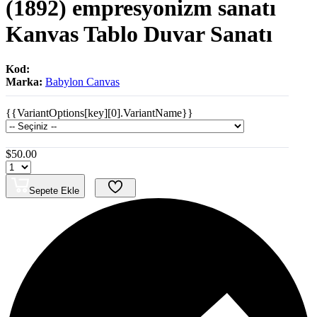
(1892) empresyonizm sanatı
Kanvas Tablo Duvar Sanatı
Kod:
Marka:
Babylon Canvas
{{VariantOptions[key][0].VariantName}}
$50.00
Sepete Ekle