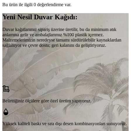
Bu ürün ile ilgili 0 değerlendirme var.
Yeni Nesil Duvar Kağıdı:
Duvar kağıtlarımız sipariş üzerine üretilir, bu da minimum atık
anlamına gelir ve ambalajlarımız %100 plastik içermez.
Malzemelerimizin neredeyse tamamı sürdürülebilir kaynaklardan
sağlanıyor ve çevre dostu; geri kalanını da geliştiriyoruz.
Belirttiğiniz ölçülere göre özel üretim yapıyoruz.
Yüksek kaliteli baskı ve sıra dışı desen kombinasyonları sunuyoruz.