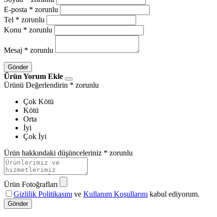
E-posta
* zorunlu
Tel
* zorunlu
Konu
* zorunlu
Mesaj
* zorunlu
Gönder
Ürün Yorum Ekle
Ürünü Değerlendirin
* zorunlu
Çok Kötü
Kötü
Orta
İyi
Çok İyi
Ürün hakkındaki düşünceleriniz
* zorunlu
Ürün Fotoğrafları
Gizlilik Politikasını
ve
Kullanım Koşullarını
kabul ediyorum.
Gönder