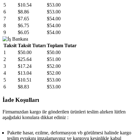
5
$10.54
$53.00
6
$8.86
$53.00
7
$7.65
$54.00
8
$6.75
$54.00
9
$6.05
$54.00
Taksit
Taksit Tutarı
Toplam Tutar
1
$50.00
$50.00
2
$25.64
$51.00
3
$17.24
$52.00
4
$13.04
$52.00
5
$10.51
$53.00
6
$8.83
$53.00
İade Koşulları
Firmamızdan kargo ile gönderilen ürünleri teslim alırken lütfen
aşağıdaki konulara dikkat ediniz :
Pakette hasar, ezilme, deformasyon vb görülmesi halinde kargo
teslim evrakını imzalamayınız ve kargoyu kesinlikle kabul