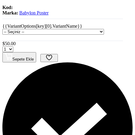
Kod:
Marka:
Babylon Poster
{{VariantOptions[key][0].VariantName}}
$50.00
Sepete Ekle