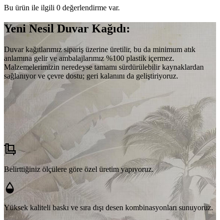
Bu ürün ile ilgili 0 değerlendirme var.
Yeni Nesil Duvar Kağıdı:
Duvar kağıtlarımız sipariş üzerine üretilir, bu da minimum atık
anlamına gelir ve ambalajlarımız %100 plastik içermez.
Malzemelerimizin neredeyse tamamı sürdürülebilir kaynaklardan
sağlanıyor ve çevre dostu; geri kalanını da geliştiriyoruz.
Belirttiğiniz ölçülere göre özel üretim yapıyoruz.
Yüksek kaliteli baskı ve sıra dışı desen kombinasyonları sunuyoruz.