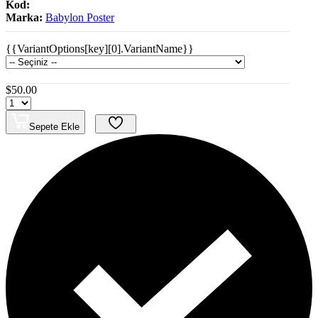
Kod:
Marka:
Babylon Poster
{{VariantOptions[key][0].VariantName}}
$50.00
Sepete Ekle