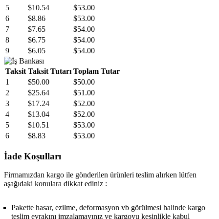
5
$10.54
$53.00
6
$8.86
$53.00
7
$7.65
$54.00
8
$6.75
$54.00
9
$6.05
$54.00
Taksit
Taksit Tutarı
Toplam Tutar
1
$50.00
$50.00
2
$25.64
$51.00
3
$17.24
$52.00
4
$13.04
$52.00
5
$10.51
$53.00
6
$8.83
$53.00
İade Koşulları
Firmamızdan kargo ile gönderilen ürünleri teslim alırken lütfen
aşağıdaki konulara dikkat ediniz :
Pakette hasar, ezilme, deformasyon vb görülmesi halinde kargo
teslim evrakını imzalamayınız ve kargoyu kesinlikle kabul