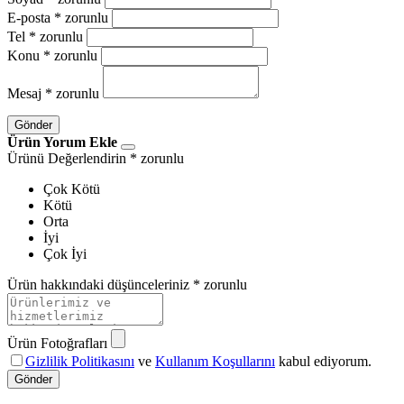
E-posta
* zorunlu
Tel
* zorunlu
Konu
* zorunlu
Mesaj
* zorunlu
Gönder
Ürün Yorum Ekle
Ürünü Değerlendirin
* zorunlu
Çok Kötü
Kötü
Orta
İyi
Çok İyi
Ürün hakkındaki düşünceleriniz
* zorunlu
Ürün Fotoğrafları
Gizlilik Politikasını
ve
Kullanım Koşullarını
kabul ediyorum.
Gönder