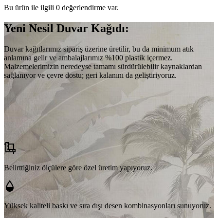
Bu ürün ile ilgili 0 değerlendirme var.
Yeni Nesil Duvar Kağıdı:
Duvar kağıtlarımız sipariş üzerine üretilir, bu da minimum atık
anlamına gelir ve ambalajlarımız %100 plastik içermez.
Malzemelerimizin neredeyse tamamı sürdürülebilir kaynaklardan
sağlanıyor ve çevre dostu; geri kalanını da geliştiriyoruz.
Belirttiğiniz ölçülere göre özel üretim yapıyoruz.
Yüksek kaliteli baskı ve sıra dışı desen kombinasyonları sunuyoruz.