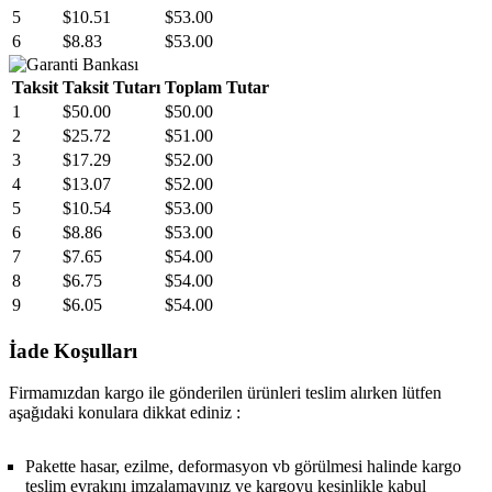
5
$10.51
$53.00
6
$8.83
$53.00
Taksit
Taksit Tutarı
Toplam Tutar
1
$50.00
$50.00
2
$25.72
$51.00
3
$17.29
$52.00
4
$13.07
$52.00
5
$10.54
$53.00
6
$8.86
$53.00
7
$7.65
$54.00
8
$6.75
$54.00
9
$6.05
$54.00
İade Koşulları
Firmamızdan kargo ile gönderilen ürünleri teslim alırken lütfen
aşağıdaki konulara dikkat ediniz :
Pakette hasar, ezilme, deformasyon vb görülmesi halinde kargo
teslim evrakını imzalamayınız ve kargoyu kesinlikle kabul