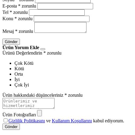
E-posta
* zorunlu
Tel
* zorunlu
Konu
* zorunlu
Mesaj
* zorunlu
Gönder
Ürün Yorum Ekle
Ürünü Değerlendirin
* zorunlu
Çok Kötü
Kötü
Orta
İyi
Çok İyi
Ürün hakkındaki düşünceleriniz
* zorunlu
Ürün Fotoğrafları
Gizlilik Politikasını
ve
Kullanım Koşullarını
kabul ediyorum.
Gönder