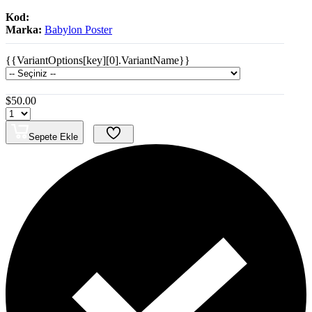
Kod:
Marka:
Babylon Poster
{{VariantOptions[key][0].VariantName}}
$50.00
Sepete Ekle