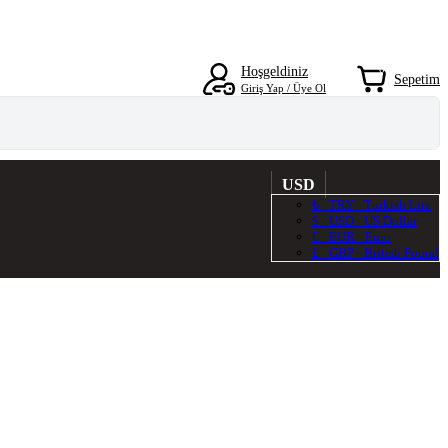
0
Hoşgeldiniz
Sepetim
Giriş Yap / Üye Ol
USD
₺ - TRY - Turkish Lira
$ - USD - US Dollar
€ - EUR - Euro
£ - GBP - British Pound