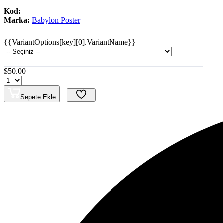
Kod:
Marka:
Babylon Poster
{{VariantOptions[key][0].VariantName}}
$50.00
Sepete Ekle