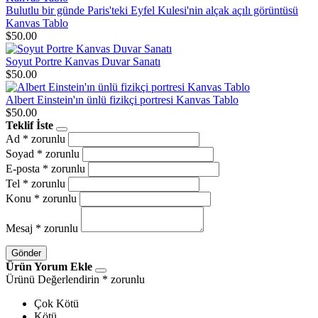
Bulutlu bir günde Paris'teki Eyfel Kulesi'nin alçak açılı görüntüsü
Kanvas Tablo
$50.00
Soyut Portre Kanvas Duvar Sanatı
$50.00
Albert Einstein'ın ünlü fizikçi portresi Kanvas Tablo
$50.00
Teklif İste
Ad
* zorunlu
Soyad
* zorunlu
E-posta
* zorunlu
Tel
* zorunlu
Konu
* zorunlu
Mesaj
* zorunlu
Gönder
Ürün Yorum Ekle
Ürünü Değerlendirin
* zorunlu
Çok Kötü
Kötü