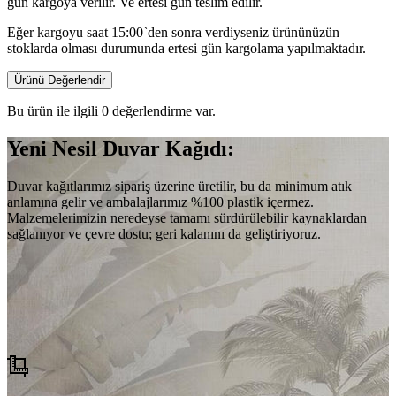
gün kargoya verilir. Ve ertesi gün teslim edilir.
Eğer kargoyu saat 15:00`den sonra verdiyseniz ürününüzün
stoklarda olması durumunda ertesi gün kargolama yapılmaktadır.
Ürünü Değerlendir
Bu ürün ile ilgili 0 değerlendirme var.
Yeni Nesil Duvar Kağıdı:
Duvar kağıtlarımız sipariş üzerine üretilir, bu da minimum atık
anlamına gelir ve ambalajlarımız %100 plastik içermez.
Malzemelerimizin neredeyse tamamı sürdürülebilir kaynaklardan
sağlanıyor ve çevre dostu; geri kalanını da geliştiriyoruz.