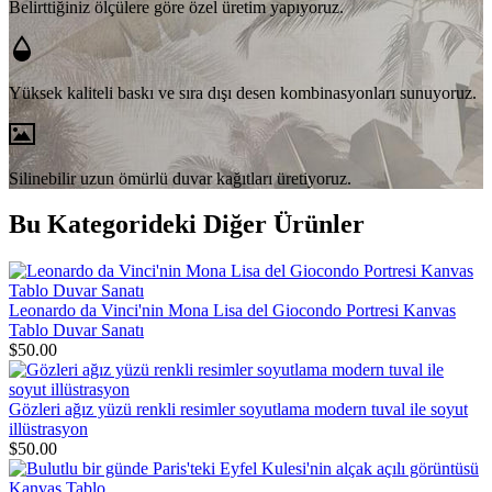
Belirttiğiniz ölçülere göre özel üretim yapıyoruz.
Yüksek kaliteli baskı ve sıra dışı desen kombinasyonları sunuyoruz.
Silinebilir uzun ömürlü duvar kağıtları üretiyoruz.
Bu Kategorideki Diğer Ürünler
Leonardo da Vinci'nin Mona Lisa del Giocondo Portresi Kanvas
Tablo Duvar Sanatı
$50.00
Gözleri ağız yüzü renkli resimler soyutlama modern tuval ile soyut
illüstrasyon
$50.00