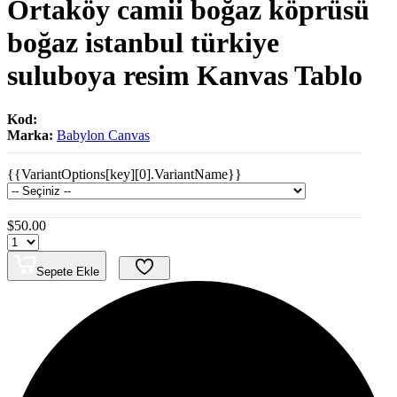
Ortaköy camii boğaz köprüsü
boğaz istanbul türkiye
suluboya resim Kanvas Tablo
Kod:
Marka:
Babylon Canvas
{{VariantOptions[key][0].VariantName}}
$50.00
Sepete Ekle