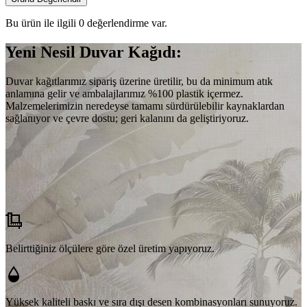
Bu ürün ile ilgili 0 değerlendirme var.
Yeni Nesil Duvar Kağıdı:
Duvar kağıtlarımız sipariş üzerine üretilir, bu da minimum atık
anlamına gelir ve ambalajlarımız %100 plastik içermez.
Malzemelerimizin neredeyse tamamı sürdürülebilir kaynaklardan
sağlanıyor ve çevre dostu; geri kalanını da geliştiriyoruz.
Belirttiğiniz ölçülere göre özel üretim yapıyoruz.
Yüksek kaliteli baskı ve sıra dışı desen kombinasyonları sunuyoruz.