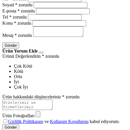
Soyad
* zorunlu
E-posta
* zorunlu
Tel
* zorunlu
Konu
* zorunlu
Mesaj
* zorunlu
Gönder
Ürün Yorum Ekle
Ürünü Değerlendirin
* zorunlu
Çok Kötü
Kötü
Orta
İyi
Çok İyi
Ürün hakkındaki düşünceleriniz
* zorunlu
Ürün Fotoğrafları
Gizlilik Politikasını
ve
Kullanım Koşullarını
kabul ediyorum.
Gönder