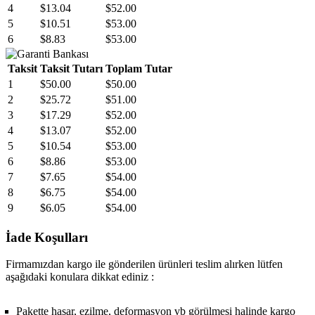
4
$13.04
$52.00
5
$10.51
$53.00
6
$8.83
$53.00
Taksit
Taksit Tutarı
Toplam Tutar
1
$50.00
$50.00
2
$25.72
$51.00
3
$17.29
$52.00
4
$13.07
$52.00
5
$10.54
$53.00
6
$8.86
$53.00
7
$7.65
$54.00
8
$6.75
$54.00
9
$6.05
$54.00
İade Koşulları
Firmamızdan kargo ile gönderilen ürünleri teslim alırken lütfen
aşağıdaki konulara dikkat ediniz :
Pakette hasar, ezilme, deformasyon vb görülmesi halinde kargo