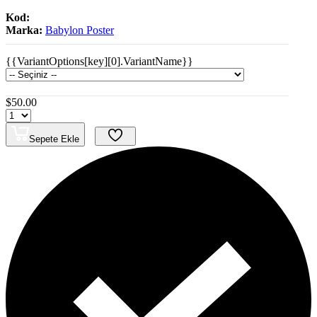
Kod:
Marka:
Babylon Poster
{{VariantOptions[key][0].VariantName}}
$50.00
Sepete Ekle