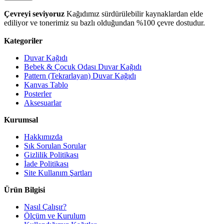
Çevreyi seviyoruz
Kağıdımız sürdürülebilir kaynaklardan elde
ediliyor ve tonerimiz su bazlı olduğundan %100 çevre dostudur.
Kategoriler
Duvar Kağıdı
Bebek & Çocuk Odası Duvar Kağıdı
Pattern (Tekrarlayan) Duvar Kağıdı
Kanvas Tablo
Posterler
Aksesuarlar
Kurumsal
Hakkımızda
Sık Sorulan Sorular
Gizlilik Politikası
İade Politikası
Site Kullanım Şartları
Ürün Bilgisi
Nasıl Çalışır?
Ölçüm ve Kurulum