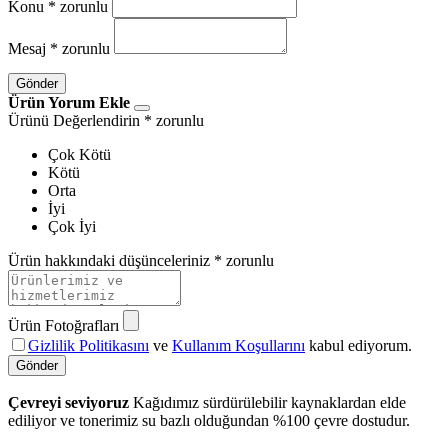
Konu
* zorunlu
Mesaj
* zorunlu
Gönder
Ürün Yorum Ekle
Ürünü Değerlendirin
* zorunlu
Çok Kötü
Kötü
Orta
İyi
Çok İyi
Ürün hakkındaki düşünceleriniz
* zorunlu
Ürün Fotoğrafları
Gizlilik Politikasını
ve
Kullanım Koşullarını
kabul ediyorum.
Gönder
Çevreyi seviyoruz
Kağıdımız sürdürülebilir kaynaklardan elde
ediliyor ve tonerimiz su bazlı olduğundan %100 çevre dostudur.