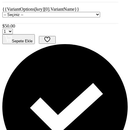
{{VariantOptions[key][0].VariantName}}
$50.00
Sepete Ekle