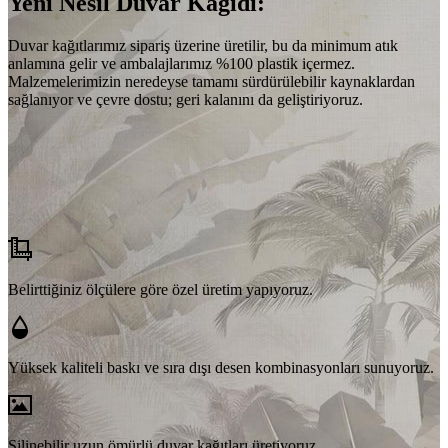
Yeni Nesil Duvar Kağıdı:
Duvar kağıtlarımız sipariş üzerine üretilir, bu da minimum atık
anlamına gelir ve ambalajlarımız %100 plastik içermez.
Malzemelerimizin neredeyse tamamı sürdürülebilir kaynaklardan
sağlanıyor ve çevre dostu; geri kalanını da geliştiriyoruz.
Belirttiğiniz ölçülere göre özel üretim yapıyoruz.
Yüksek kaliteli baskı ve sıra dışı desen kombinasyonları sunuyoruz.
Silinebilir uzun ömürlü duvar kağıtları üretiyoruz.