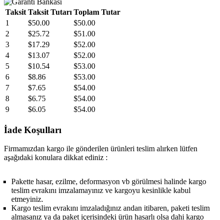
Taksit
Taksit Tutarı
Toplam Tutar
1
$50.00
$50.00
2
$25.72
$51.00
3
$17.29
$52.00
4
$13.07
$52.00
5
$10.54
$53.00
6
$8.86
$53.00
7
$7.65
$54.00
8
$6.75
$54.00
9
$6.05
$54.00
İade Koşulları
Firmamızdan kargo ile gönderilen ürünleri teslim alırken lütfen
aşağıdaki konulara dikkat ediniz :
Pakette hasar, ezilme, deformasyon vb görülmesi halinde kargo
teslim evrakını imzalamayınız ve kargoyu kesinlikle kabul
etmeyiniz.
Kargo teslim evrakını imzaladığınız andan itibaren, paketi teslim
almasanız ya da paket içerisindeki ürün hasarlı olsa dahi kargo