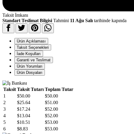
Taksit İmkanı
Standart Teslimat Bilgisi
Tahmini
11 Ağu Salı
tarihinde kapında
Ürün Açıklaması
Taksit Seçenekleri
İade Koşulları
Garanti ve Teslimat
Ürün Yorumları
Ürün Dosyaları
Taksit
Taksit Tutarı
Toplam Tutar
1
$50.00
$50.00
2
$25.64
$51.00
3
$17.24
$52.00
4
$13.04
$52.00
5
$10.51
$53.00
6
$8.83
$53.00