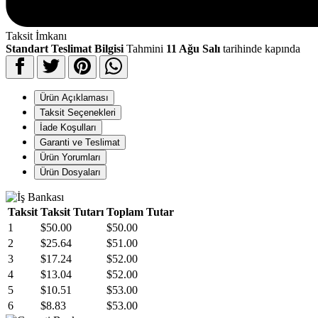
Taksit İmkanı
Standart Teslimat Bilgisi
Tahmini
11 Ağu Salı
tarihinde kapında
Ürün Açıklaması
Taksit Seçenekleri
İade Koşulları
Garanti ve Teslimat
Ürün Yorumları
Ürün Dosyaları
Taksit
Taksit Tutarı
Toplam Tutar
1
$50.00
$50.00
2
$25.64
$51.00
3
$17.24
$52.00
4
$13.04
$52.00
5
$10.51
$53.00
6
$8.83
$53.00