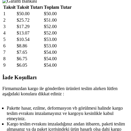
Taksit
Taksit Tutarı
Toplam Tutar
1
$50.00
$50.00
2
$25.72
$51.00
3
$17.29
$52.00
4
$13.07
$52.00
5
$10.54
$53.00
6
$8.86
$53.00
7
$7.65
$54.00
8
$6.75
$54.00
9
$6.05
$54.00
İade Koşulları
Firmamızdan kargo ile gönderilen ürünleri teslim alırken lütfen
aşağıdaki konulara dikkat ediniz :
Pakette hasar, ezilme, deformasyon vb görülmesi halinde kargo
teslim evrakını imzalamayınız ve kargoyu kesinlikle kabul
etmeyiniz.
Kargo teslim evrakını imzaladığınız andan itibaren, paketi teslim
almasanız ya da paket içerisindeki ürün hasarlı olsa dahi kargo