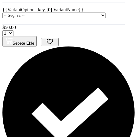
{{VariantOptions[key][0].VariantName}}
$50.00
Sepete Ekle