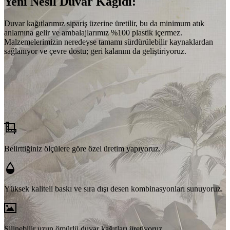
Yeni Nesil Duvar Kağıdı:
Duvar kağıtlarımız sipariş üzerine üretilir, bu da minimum atık
anlamına gelir ve ambalajlarımız %100 plastik içermez.
Malzemelerimizin neredeyse tamamı sürdürülebilir kaynaklardan
sağlanıyor ve çevre dostu; geri kalanını da geliştiriyoruz.
Belirttiğiniz ölçülere göre özel üretim yapıyoruz.
Yüksek kaliteli baskı ve sıra dışı desen kombinasyonları sunuyoruz.
Silinebilir uzun ömürlü duvar kağıtları üretiyoruz.