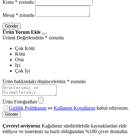
Konu
* zorunlu
Mesaj
* zorunlu
Gönder
Ürün Yorum Ekle
Ürünü Değerlendirin
* zorunlu
Çok Kötü
Kötü
Orta
İyi
Çok İyi
Ürün hakkındaki düşünceleriniz
* zorunlu
Ürün Fotoğrafları
Gizlilik Politikasını
ve
Kullanım Koşullarını
kabul ediyorum.
Gönder
Çevreyi seviyoruz
Kağıdımız sürdürülebilir kaynaklardan elde
ediliyor ve tonerimiz su bazlı olduğundan %100 çevre dostudur.