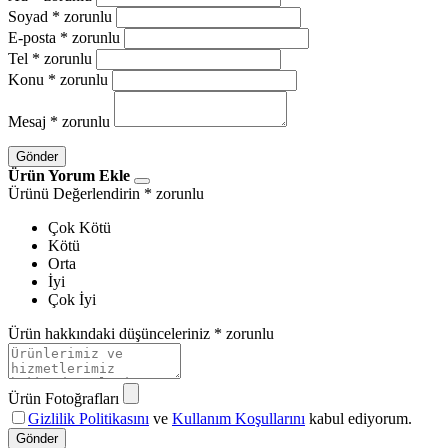
Soyad
* zorunlu
E-posta
* zorunlu
Tel
* zorunlu
Konu
* zorunlu
Mesaj
* zorunlu
Gönder
Ürün Yorum Ekle
Ürünü Değerlendirin
* zorunlu
Çok Kötü
Kötü
Orta
İyi
Çok İyi
Ürün hakkındaki düşünceleriniz
* zorunlu
Ürün Fotoğrafları
Gizlilik Politikasını
ve
Kullanım Koşullarını
kabul ediyorum.
Gönder