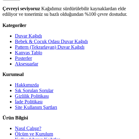
Çevreyi seviyoruz
Kağıdımız sürdürülebilir kaynaklardan elde
ediliyor ve tonerimiz su bazlı olduğundan %100 çevre dostudur.
Kategoriler
Duvar Kağıdı
Bebek & Çocuk Odası Duvar Kağıdı
Pattern (Tekrarlayan) Duvar Kağıdı
Kanvas Tablo
Posterler
Aksesuarlar
Kurumsal
Hakkımızda
Sık Sorulan Sorular
Gizlilik Politikası
İade Politikası
Site Kullanım Şartları
Ürün Bilgisi
Nasıl Çalışır?
Ölçüm ve Kurulum