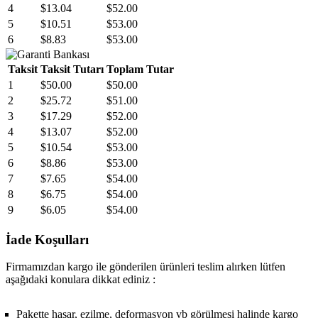
4
$13.04
$52.00
5
$10.51
$53.00
6
$8.83
$53.00
Taksit
Taksit Tutarı
Toplam Tutar
1
$50.00
$50.00
2
$25.72
$51.00
3
$17.29
$52.00
4
$13.07
$52.00
5
$10.54
$53.00
6
$8.86
$53.00
7
$7.65
$54.00
8
$6.75
$54.00
9
$6.05
$54.00
İade Koşulları
Firmamızdan kargo ile gönderilen ürünleri teslim alırken lütfen
aşağıdaki konulara dikkat ediniz :
Pakette hasar, ezilme, deformasyon vb görülmesi halinde kargo