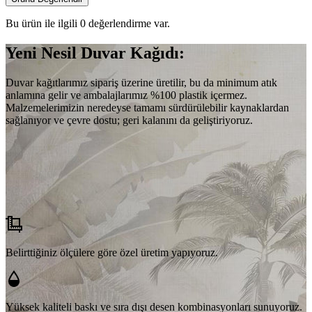
Bu ürün ile ilgili 0 değerlendirme var.
Yeni Nesil Duvar Kağıdı:
Duvar kağıtlarımız sipariş üzerine üretilir, bu da minimum atık
anlamına gelir ve ambalajlarımız %100 plastik içermez.
Malzemelerimizin neredeyse tamamı sürdürülebilir kaynaklardan
sağlanıyor ve çevre dostu; geri kalanını da geliştiriyoruz.
Belirttiğiniz ölçülere göre özel üretim yapıyoruz.
Yüksek kaliteli baskı ve sıra dışı desen kombinasyonları sunuyoruz.