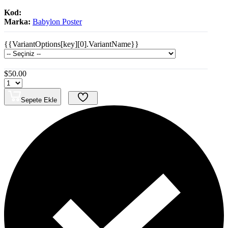
Kod:
Marka:
Babylon Poster
{{VariantOptions[key][0].VariantName}}
$50.00
Sepete Ekle