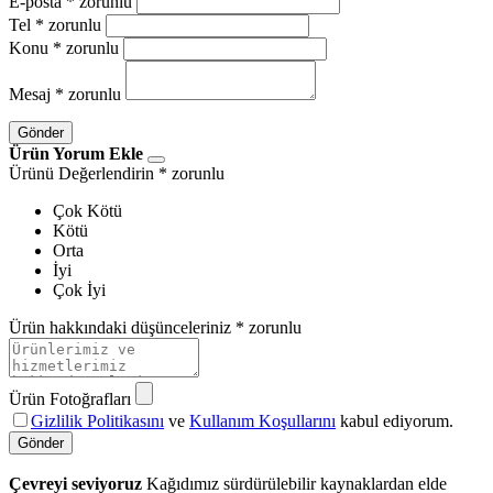
E-posta
* zorunlu
Tel
* zorunlu
Konu
* zorunlu
Mesaj
* zorunlu
Gönder
Ürün Yorum Ekle
Ürünü Değerlendirin
* zorunlu
Çok Kötü
Kötü
Orta
İyi
Çok İyi
Ürün hakkındaki düşünceleriniz
* zorunlu
Ürün Fotoğrafları
Gizlilik Politikasını
ve
Kullanım Koşullarını
kabul ediyorum.
Gönder
Çevreyi seviyoruz
Kağıdımız sürdürülebilir kaynaklardan elde