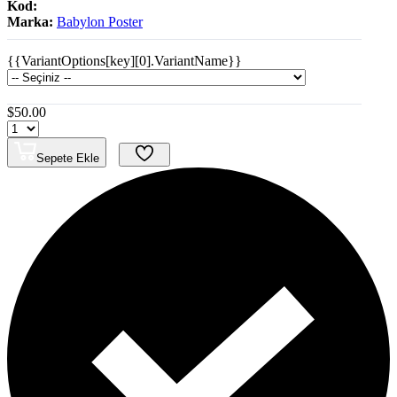
Kod:
Marka:
Babylon Poster
{{VariantOptions[key][0].VariantName}}
$50.00
Sepete Ekle