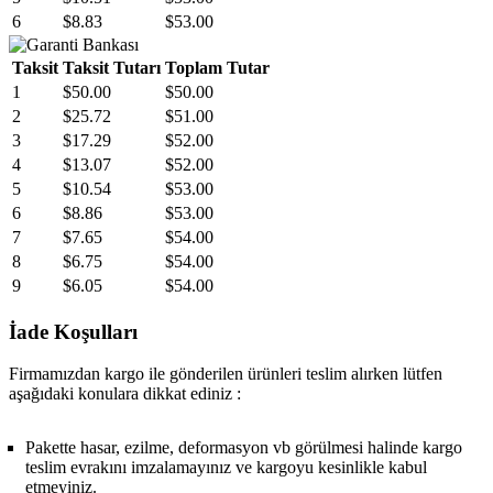
6
$8.83
$53.00
Taksit
Taksit Tutarı
Toplam Tutar
1
$50.00
$50.00
2
$25.72
$51.00
3
$17.29
$52.00
4
$13.07
$52.00
5
$10.54
$53.00
6
$8.86
$53.00
7
$7.65
$54.00
8
$6.75
$54.00
9
$6.05
$54.00
İade Koşulları
Firmamızdan kargo ile gönderilen ürünleri teslim alırken lütfen
aşağıdaki konulara dikkat ediniz :
Pakette hasar, ezilme, deformasyon vb görülmesi halinde kargo
teslim evrakını imzalamayınız ve kargoyu kesinlikle kabul
etmeyiniz.