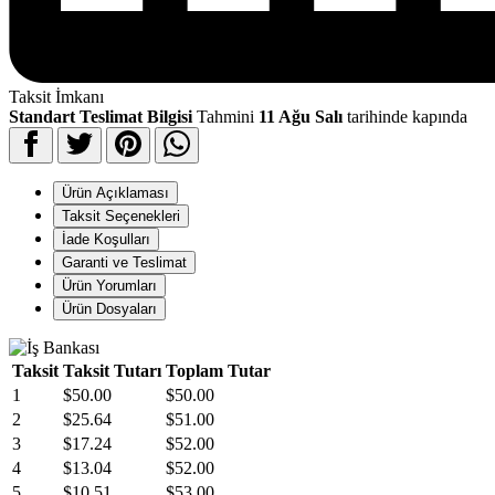
Taksit İmkanı
Standart Teslimat Bilgisi
Tahmini
11 Ağu Salı
tarihinde kapında
Ürün Açıklaması
Taksit Seçenekleri
İade Koşulları
Garanti ve Teslimat
Ürün Yorumları
Ürün Dosyaları
Taksit
Taksit Tutarı
Toplam Tutar
1
$50.00
$50.00
2
$25.64
$51.00
3
$17.24
$52.00
4
$13.04
$52.00
5
$10.51
$53.00