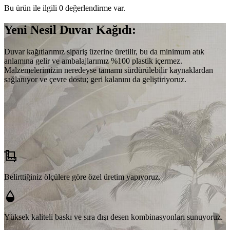
Bu ürün ile ilgili 0 değerlendirme var.
Yeni Nesil Duvar Kağıdı:
Duvar kağıtlarımız sipariş üzerine üretilir, bu da minimum atık
anlamına gelir ve ambalajlarımız %100 plastik içermez.
Malzemelerimizin neredeyse tamamı sürdürülebilir kaynaklardan
sağlanıyor ve çevre dostu; geri kalanını da geliştiriyoruz.
Belirttiğiniz ölçülere göre özel üretim yapıyoruz.
Yüksek kaliteli baskı ve sıra dışı desen kombinasyonları sunuyoruz.