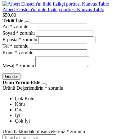
Albert Einstein'ın ünlü fizikçi portresi Kanvas Tablo
$50.00
Teklif İste
Ad
* zorunlu
Soyad
* zorunlu
E-posta
* zorunlu
Tel
* zorunlu
Konu
* zorunlu
Mesaj
* zorunlu
Gönder
Ürün Yorum Ekle
Ürünü Değerlendirin
* zorunlu
Çok Kötü
Kötü
Orta
İyi
Çok İyi
Ürün hakkındaki düşünceleriniz
* zorunlu