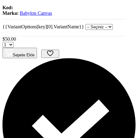
Kod:
Marka:
Babylon Canvas
{{VariantOptions[key][0].VariantName}}
$50.00
Sepete Ekle