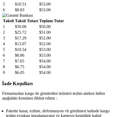
5
$10.51
$53.00
6
$8.83
$53.00
Taksit
Taksit Tutarı
Toplam Tutar
1
$50.00
$50.00
2
$25.72
$51.00
3
$17.29
$52.00
4
$13.07
$52.00
5
$10.54
$53.00
6
$8.86
$53.00
7
$7.65
$54.00
8
$6.75
$54.00
9
$6.05
$54.00
İade Koşulları
Firmamızdan kargo ile gönderilen ürünleri teslim alırken lütfen
aşağıdaki konulara dikkat ediniz :
Pakette hasar, ezilme, deformasyon vb görülmesi halinde kargo
teslim evrakını imzalamayınız ve kargoyu kesinlikle kabul